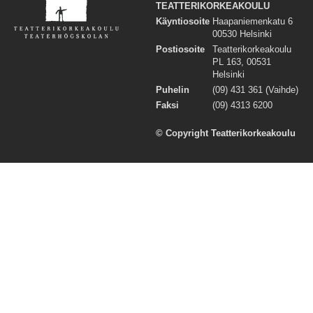
TEATTERIKORKEAKOULU
Käyntiosoite
Haapaniemenkatu 6
00530 Helsinki
Postiosoite
Teatterikorkeakoulu
PL 163, 00531
Helsinki
Puhelin
(09) 431 361 (Vaihde)
Faksi
(09) 4313 6200
© Copyright Teatterikorkeakoulu