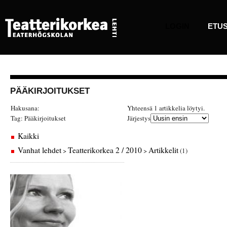
LOGIN
ETUS
PÄÄKIRJOITUKSET
Hakusana:
Yhteensä 1 artikkelia löytyi.
Tag:
Pääkirjoitukset
Järjestys
Kaikki
Vanhat lehdet
Teatterikorkea 2 / 2010
Artikkelit
>
>
(1)