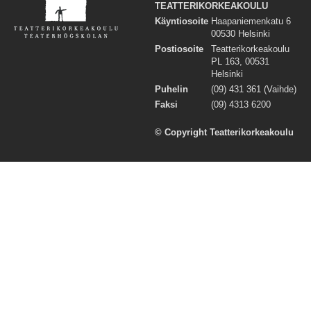
TEATTERIKORKEAKOULU
Käyntiosoite
Haapaniemenkatu 6
00530 Helsinki
Postiosoite
Teatterikorkeakoulu
PL 163, 00531
Helsinki
Puhelin
(09) 431 361 (Vaihde)
Faksi
(09) 4313 6200
© Copyright Teatterikorkeakoulu