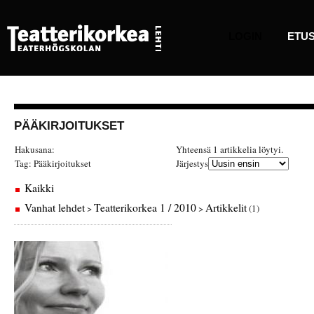
LOGIN
ETUS
PÄÄKIRJOITUKSET
Hakusana:
Yhteensä 1 artikkelia löytyi.
Tag:
Pääkirjoitukset
Järjestys
Kaikki
Vanhat lehdet
Teatterikorkea 1 / 2010
Artikkelit
>
>
(1)