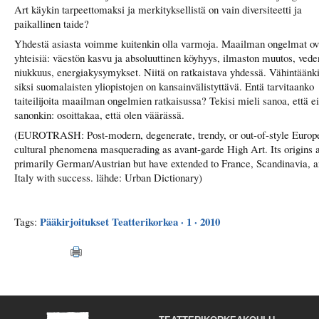
Art käykin tarpeettomaksi ja merkityksellistä on vain diversiteetti ja
paikallinen taide?
Yhdestä asiasta voimme kuitenkin olla varmoja. Maailman ongelmat ov
yhteisiä: väestön kasvu ja absoluuttinen köyhyys, ilmaston muutos, vede
niukkuus, energiakysymykset. Niitä on ratkaistava yhdessä. Vähintäänk
siksi suomalaisten yliopistojen on kansainvälistyttävä. Entä tarvitaanko
taiteilijoita maailman ongelmien ratkaisussa? Tekisi mieli sanoa, että ei
sanonkin: osoittakaa, että olen väärässä.
(EUROTRASH: Post-modern, degenerate, trendy, or out-of-style Europ
cultural phenomena masquerading as avant-garde High Art. Its origins 
primarily German/Austrian but have extended to France, Scandinavia, 
Italy with success. lähde: Urban Dictionary)
Pääkirjoitukset
Teatterikorkea · 1 · 2010
Tags: