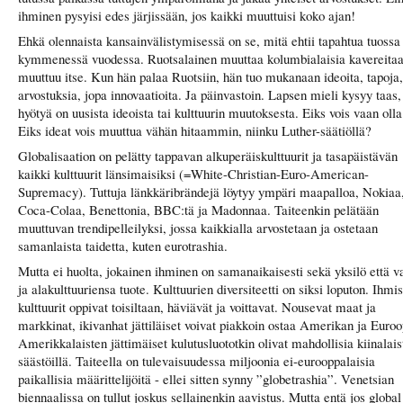
ihminen pysyisi edes järjissään, jos kaikki muuttuisi koko ajan!
Ehkä olennaista kansainvälistymisessä on se, mitä ehtii tapahtua tuossa
kymmenessä vuodessa. Ruotsalainen muuttaa kolumbialaisia kavereitaa
muuttuu itse. Kun hän palaa Ruotsiin, hän tuo mukanaan ideoita, tapoja,
arvostuksia, jopa innovaatioita. Ja päinvastoin. Lapsen mieli kysyy taas,
hyötyä on uusista ideoista tai kulttuurin muutoksesta. Eiks vois vaan oll
Eiks ideat vois muuttua vähän hitaammin, niinku Luther-säätiöllä?
Globalisaation on pelätty tappavan alkuperäiskulttuurit ja tasapäistävän
kaikki kulttuurit länsimaisiksi (=White-Christian-Euro-American-
Supremacy). Tuttuja länkkäribrändejä löytyy ympäri maapalloa, Nokiaa
Coca-Colaa, Benettonia, BBC:tä ja Madonnaa. Taiteenkin pelätään
muuttuvan trendipelleilyksi, jossa kaikkialla arvostetaan ja ostetaan
samanlaista taidetta, kuten eurotrashia.
Mutta ei huolta, jokainen ihminen on samanaikaisesti sekä yksilö että va
ja alakulttuuriensa tuote. Kulttuurien diversiteetti on siksi loputon. Ihmis
kulttuurit oppivat toisiltaan, häviävät ja voittavat. Nousevat maat ja
markkinat, ikivanhat jättiläiset voivat piakkoin ostaa Amerikan ja Euro
Amerikkalaisten jättimäiset kulutusluototkin olivat mahdollisia kiinalais
säästöillä. Taiteella on tulevaisuudessa miljoonia ei-eurooppalaisia
paikallisia määrittelijöitä - ellei sitten synny ”globetrashia”. Venetsian
biennaalissa on tullut joskus sellainenkin aavistus. Mutta entä jos globa