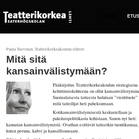
LOGIN
ETUS
Paula Tuovinen, Teatterikorkeakoulun rehtori
Mitä
sitä
kansainvälistymään?
Pääkirjoitus Teatterikorkeakoulun strategisena
kehittämiskohteena on ollut kansainvälistymin
Suomalaisesta taiteesta halutaan ”vientituote”
mitä taiteilijat heti paheksumaan.
Kotikansainvälistymisestä keskustellaan ja
pakolaispolitiikasta kohistaan. Sanon nyt heti:
kannatan kansainvälistymistä. Ovathan esittävät taiteetkin tuontikamaa,
kuten peruna, kahvi ja kansallisuusaate.