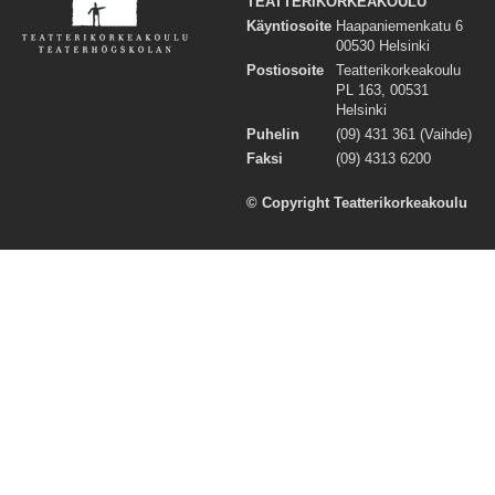
TEATTERIKORKEAKOULU
Käyntiosoite
Haapaniemenkatu 6
00530 Helsinki
Postiosoite
Teatterikorkeakoulu
PL 163, 00531
Helsinki
Puhelin
(09) 431 361 (Vaihde)
Faksi
(09) 4313 6200
© Copyright Teatterikorkeakoulu