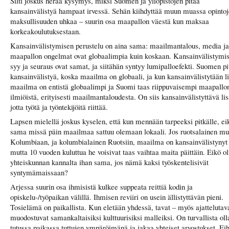
Silti joskus herää kysymys, miksi Suomen ja yliopistojen pitää
kansainvälistyä hampaat irvessä. Sehän kiihdyttää muun muassa opinto
maksullisuuden uhkaa – suurin osa maapallon väestä kun maksaa
korkeakoulutuksestaan.
Kansainvälistymisen perustelu on aina sama: maailmantalous, media ja
maapallon ongelmat ovat globaalimpia kuin koskaan. Kansainvälistymi
syy ja seuraus ovat samat, ja siitähän syntyy lumipalloefekti. Suomen pi
kansainvälistyä, koska maailma on globaali, ja kun kansainvälistytään l
maailma on entistä globaalimpi ja Suomi taas riippuvaisempi maapallo
ilmiöistä, erityisesti maailmantaloudesta. On siis kansainvälistyttävä lis
jotta työtä ja työntekijöitä riittää.
Lapsen mielellä joskus kyselen, että kun mennään tarpeeksi pitkälle, ei
sama missä päin maailmaa sattuu olemaan lokaali. Jos ruotsalainen mu
Kolumbiaan, ja kolumbialainen Ruotsiin, maailma on kansainvälistynyt
mutta 10 vuoden kuluttua he voisivat taas vaihtaa maita päittäin. Eikö ol
yhteiskunnan kannalta ihan sama, jos nämä kaksi työskentelisivät
syntymämaissaan?
Arjessa suurin osa ihmisistä kulkee suppeata reittiä kodin ja
opiskelu-/työpaikan välillä. Ihmisen reviiri on usein ällistyttävän pieni.
Tosielämä on paikallista. Kun eletään yhdessä, tavat – myös ajattelutava
muodostuvat samankaltaisiksi kulttuurisiksi malleiksi. On turvallista oll
tutussa paikassa tuttujen ympäröimänä ja jakaa yhteiset arvostukset. Ei