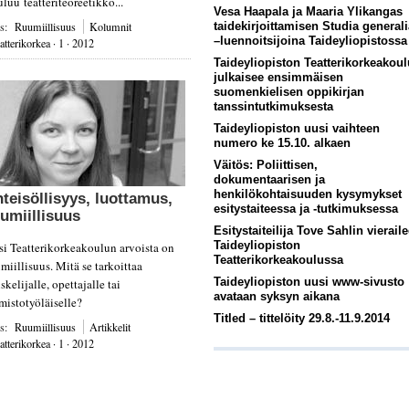
luu teatteriteoreetikko...
Vesa Haapala ja Maaria Ylikangas
gs:
Ruumiillisuus
Kolumnit
taidekirjoittamisen Studia generali
–luennoitsijoina Taideyliopistossa
atterikorkea · 1 · 2012
Taideyliopiston Teatterikorkeakoul
julkaisee ensimmäisen
suomenkielisen oppikirjan
tanssintutkimuksesta
Taideyliopiston uusi vaihteen
numero ke 15.10. alkaen
Väitös: Poliittisen,
dokumentaarisen ja
henkilökohtaisuuden kysymykset
teisöllisyys,
luottamus,
esitystaiteessa ja -tutkimuksessa
umiillisuus
Esitystaiteilija Tove Sahlin vierail
Taideyliopiston
si Teatterikorkeakoulun arvoista on
Teatterikorkeakoulussa
miillisuus. Mitä se tarkoittaa
Taideyliopiston uusi www-sivusto
skelijalle, opettajalle tai
avataan syksyn aikana
mistotyöläiselle?
Titled – tittelöity 29.8.-11.9.2014
gs:
Ruumiillisuus
Artikkelit
atterikorkea · 1 · 2012