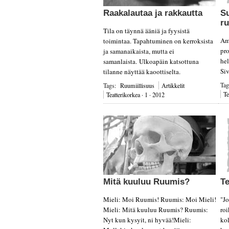
Raakalautaa
ja rakkautta
S
r
Tila on täynnä ääniä ja fyysistä
Ame
toimintaa. Tapahtuminen on kerroksista
pro
ja samanaikaista, mutta ei
he
samanlaista. Ulkoapäin katsottuna
Siv
tilanne näyttää kaoottiselta.
Ta
Tags:
Ruumiillisuus
Artikkelit
Te
Teatterikorkea · 1 · 2012
Mitä
kuuluu Ruumis?
Te
Mieli: Moi Ruumis! Ruumis: Moi Mieli!
"J
Mieli: Mitä kuuluu Ruumis? Ruumis:
roi
Nyt kun kysyit, ni hyvää!Mieli:
ko