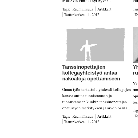
Mullekin kuuluu nyt hyvää...
kuu
Tags:
Ruumiillisuus
Artikkelit
Ta
Teatterikorkea · 1 · 2012
Te
Tanssinopettajien
Yh
kollegayhteistyö antaa
ru
näköaloja opettamiseen
Yk
Oman työn tarkastelu yhdessä kollegojen
ruu
kanssa auttaa tunnistamaan ja
opi
tunnustamaan kunkin tanssinopettajan
toi
opetustyön merkityksen ja arvon osana...
Ta
Te
Tags:
Ruumiillisuus
Artikkelit
Teatterikorkea · 1 · 2012