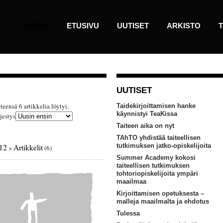
LOGIN
ETUSIVU
UUTISET
ARKISTO
T
UUTISET
teensä 6 artikkelia löytyi.
Taidekirjoittamisen hanke
käynnistyi TeaKissa
rjestys
Taiteen aika on nyt
TAhTO yhdistää taiteellisen
tutkimuksen jatko-opiskelijoita
012
Artikkelit
>
(6)
Summer Academy kokosi
taiteellisen tutkimuksen
tohtoriopiskelijoita ympäri
maailmaa
Kirjoittamisen opetuksesta –
malleja maailmalta ja ehdotus
Tulessa