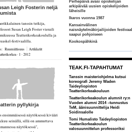
Perhepäivä avasi opiskelijan
arkipäivää uusien opiskelijoiden
usan
Leigh Fosterin neljä
läheisille
uumista
Ikaros vuonna 1987
rikkalainen tanssin tutkija,
Kansainvälinen
fessori Susan Leigh Foster vieraili
naisnäytelmäkirjailijoiden festivaal
saapui pohjoiseen
lmikuussa Teatterikorkeakoululla ja
uaskel-festivaalilla.
Kookospähkinä
gs:
Ruumiillisuus
Artikkelit
atterikorkea · 1 · 2012
TEAK.FI-TAPAHTUMAT
Tanssin maisteriohjelma kutsui
koreografi Jeremy Waden
Taideyliopiston
Teatterikorkeakouluun
Teatterikorkeakoulun alumnit ry:n
Vuoden alumni 2014 –tunnustus
atterin
pyllykirja
TeM, äänisuunnittelija Heidi
Soidinsalolle
os ensimmäisessä näytöksessä kivääri
Tomi Humalisto Taideyliopiston
kkuu seinällä, sillä on ammuttava
Teatterikorkeakoulun
lmannessa näytöksessä",
valosuunnittelun professoriksi